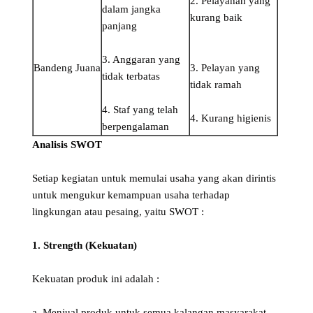
2. Pelayanan yang
dalam jangka
kurang baik
panjang
3. Anggaran yang
Bandeng Juana
3. Pelayan yang
tidak terbatas
tidak ramah
4. Staf yang telah
4. Kurang higienis
berpengalaman
Analisis SWOT
Setiap kegiatan untuk memulai usaha yang akan dirintis
untuk mengukur kemampuan usaha terhadap
lingkungan atau pesaing, yaitu SWOT :
1. Strength (Kekuatan)
Kekuatan produk ini adalah :
a. Menjual produk untuk semua kalangan masyarakat